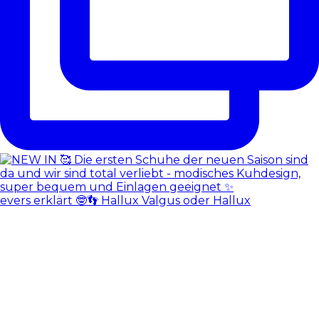
evers erklärt 🤓👣 Hallux Valgus oder Hallux