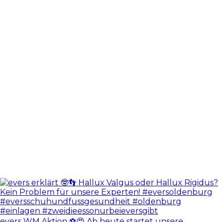
evers WM Aktion ⚽️😍 Ab heute startet unsere